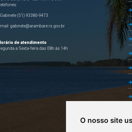
Telefones:
 Gabinete (51) 93380-9473
Email:
gabinete@arambare.rs.gov.br
Horário de atendimento
egunda a Sexta-feira das 08h às 14h
O nosso site u