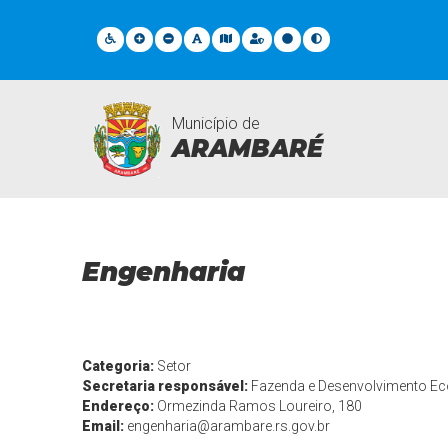
Município de
ARAMBARÉ
Departamentos
Engenharia
Categoria:
Setor
Secretaria responsável:
Fazenda e Desenvolvimento E
Endereço:
Ormezinda Ramos Loureiro, 180
Email:
engenharia@arambare.rs.gov.br