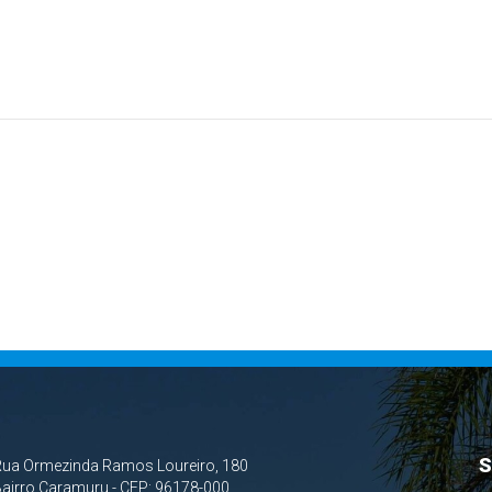
S
Rua Ormezinda Ramos Loureiro, 180
airro Caramuru - CEP: 96178-000