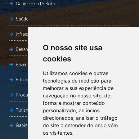
Gabinete do Prefeito
Saúde
Infraestrutura, Agricultura e Meio Ambiente
O nosso site usa
Desenvolvimento Social
cookies
Fazenda e Desenvolvimento Econômico
Utilizamos cookies e outras
Educação
tecnologias de medição para
melhorar a sua experiência de
Procuradoria Geral do Município
navegação no nosso site, de
forma a mostrar conteúdo
personalizado, anúncios
Turismo, Desporto e Cultura
direcionados, analisar o tráfego
do site e entender de onde vêm
Gabinete Vice-Prefeito
os visitantes.