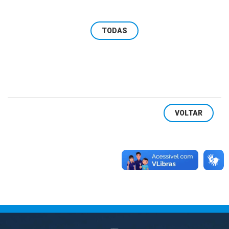
Lançamento do novo edital do programa Balada
Segura marca a adesão de Arambaré à inici ...
TODAS
VOLTAR