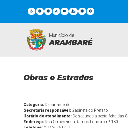
Município de
ARAMBARÉ
Departamentos
Obras e Estradas
Categoria:
Departamento
Secretaria responsável:
Gabinete do Prefeito
Horário de atendimento:
De segunda a sexta-feira das 8
Endereço:
Rua Ormenzinda Ramos Loureiro nº 180
Telefone:
(51) 36761211