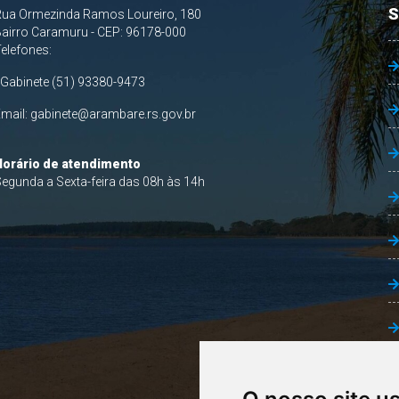
S
Rua Ormezinda Ramos Loureiro, 180
airro Caramuru - CEP: 96178-000
Telefones:
 Gabinete (51) 93380-9473
Email:
gabinete@arambare.rs.gov.br
Horário de atendimento
egunda a Sexta-feira das 08h às 14h