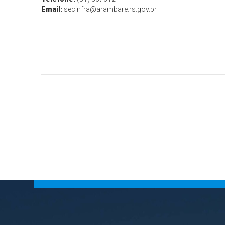
Email:
secinfra@arambare.rs.gov.br