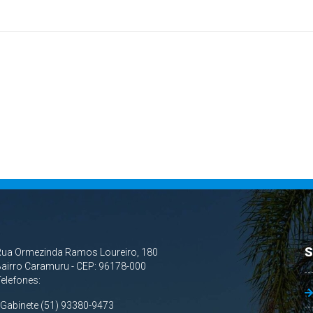
S
Rua Ormezinda Ramos Loureiro, 180
airro Caramuru - CEP: 96178-000
Telefones:
 Gabinete (51) 93380-9473