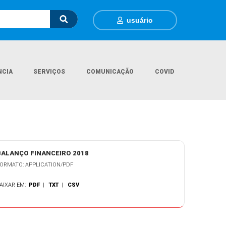
usuário
NCIA
SERVIÇOS
COMUNICAÇÃO
COVID
Página Inicial
Legislações
Balanço Financeiro - 2018
BALANÇO FINANCEIRO 2018
ORMATO: APPLICATION/PDF
AIXAR EM:
PDF
|
TXT
|
CSV