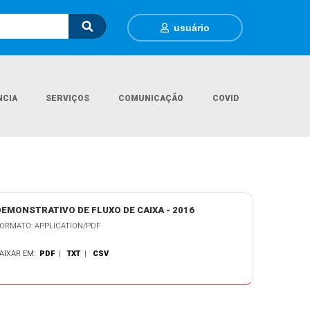
usuário
NCIA
SERVIÇOS
COMUNICAÇÃO
COVID
Página Inicial
Legislações
Demonstrativo de Fluxo de Caixa - 2016
DEMONSTRATIVO DE FLUXO DE CAIXA - 2016
ORMATO: APPLICATION/PDF
AIXAR EM:
PDF
|
TXT
|
CSV