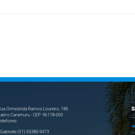
S
Rua Ormezinda Ramos Loureiro, 180
airro Caramuru - CEP: 96178-000
Telefones:
 Gabinete (51) 93380-9473