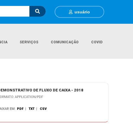
usuário
NCIA
SERVIÇOS
COMUNICAÇÃO
COVID
Página Inicial
Legislações
Demonstrativo de Fluxo de Caixa - 2018
DEMONSTRATIVO DE FLUXO DE CAIXA - 2018
ORMATO: APPLICATION/PDF
AIXAR EM:
PDF
|
TXT
|
CSV