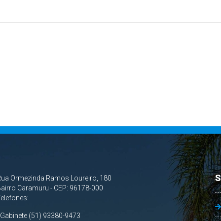
S
Rua Ormezinda Ramos Loureiro, 180
airro Caramuru - CEP: 96178-000
Telefones:
 Gabinete (51) 93380-9473