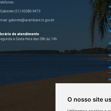
Telefones:
 Gabinete (51) 93380-9473
Email:
gabinete@arambare.rs.gov.br
Horário de atendimento
egunda a Sexta-feira das 08h às 14h
O nosso site u