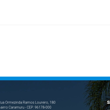
S
Rua Ormezinda Ramos Loureiro, 180
airro Caramuru - CEP: 96178-000