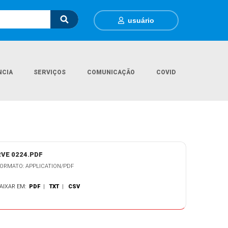
usuário
NCIA
SERVIÇOS
COMUNICAÇÃO
COVID
 Inicial
Legislações
Relatório de Validação e Encaminhamento - RVE
RVE 0224.PDF
ORMATO: APPLICATION/PDF
AIXAR EM:
PDF
|
TXT
|
CSV