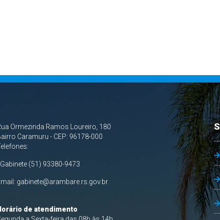
S
Rua Ormezinda Ramos Loureiro, 180
airro Caramuru - CEP: 96178-000
Telefones:
 Gabinete (51) 93380-9473
Email:
gabinete@arambare.rs.gov.br
Horário de atendimento
egunda a Sexta-feira das 08h às 14h