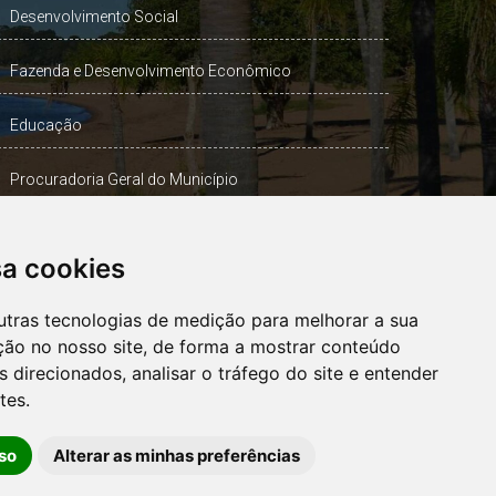
Desenvolvimento Social
Fazenda e Desenvolvimento Econômico
Educação
Procuradoria Geral do Município
Turismo, Desporto e Cultura
sa cookies
Gabinete Vice-Prefeito
utras tecnologias de medição para melhorar a sua
ção no nosso site, de forma a mostrar conteúdo
 direcionados, analisar o tráfego do site e entender
OUVIDORIA
tes.
so
Alterar as minhas preferências