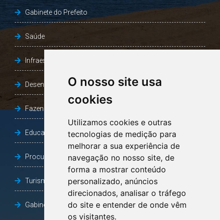
Gabinete do Prefeito
Saúde
Infraestrutura, Agricultura e Meio Ambiente
O nosso site usa
Desenvolvimento Social
cookies
Fazenda e Desenvolvimento Econômico
Utilizamos cookies e outras
Educação
tecnologias de medição para
melhorar a sua experiência de
Procuradoria Geral do Município
navegação no nosso site, de
forma a mostrar conteúdo
personalizado, anúncios
Turismo, Desporto e Cultura
direcionados, analisar o tráfego
do site e entender de onde vêm
Gabinete Vice-Prefeito
os visitantes.