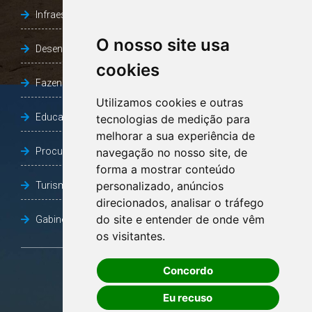
Infraestrutura, Agricultura e Meio Ambiente
O nosso site usa
Desenvolvimento Social
cookies
Fazenda e Desenvolvimento Econômico
Utilizamos cookies e outras
Educação
tecnologias de medição para
melhorar a sua experiência de
Procuradoria Geral do Município
navegação no nosso site, de
forma a mostrar conteúdo
personalizado, anúncios
Turismo, Desporto e Cultura
direcionados, analisar o tráfego
do site e entender de onde vêm
Gabinete Vice-Prefeito
os visitantes.
Concordo
OUVIDORIA
Eu recuso