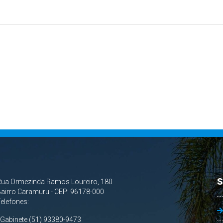
S
Rua Ormezinda Ramos Loureiro, 180
airro Caramuru - CEP: 96178-000
Telefones:
 Gabinete (51) 93380-9473