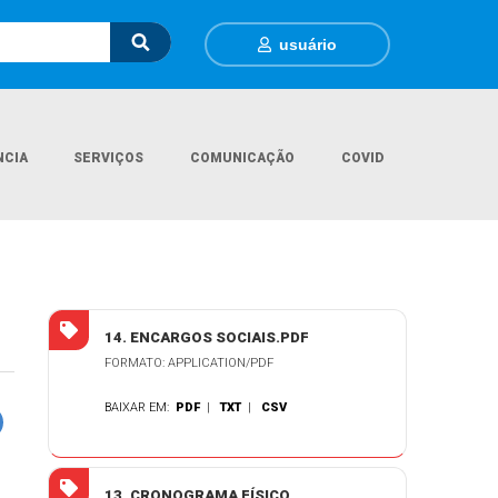
usuário
NCIA
SERVIÇOS
COMUNICAÇÃO
COVID
- EXECUÇÃO DE OBRA GALERIAS DE CONCRETO ARMADO PONTE DO 14
14. ENCARGOS SOCIAIS.PDF
FORMATO: APPLICATION/PDF
BAIXAR EM:
PDF
|
TXT
|
CSV
13. CRONOGRAMA FÍSICO