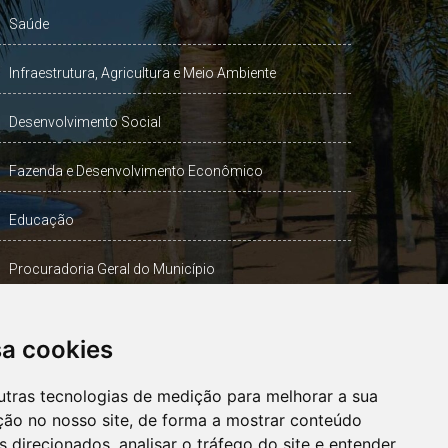
Saúde
Infraestrutura, Agricultura e Meio Ambiente
Desenvolvimento Social
Fazenda e Desenvolvimento Econômico
Educação
Procuradoria Geral do Município
Turismo, Desporto e Cultura
sa cookies
Gabinete Vice-Prefeito
utras tecnologias de medição para melhorar a sua
ção no nosso site, de forma a mostrar conteúdo
 direcionados, analisar o tráfego do site e entender
OUVIDORIA