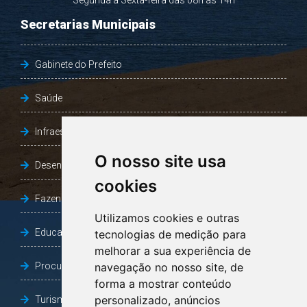
Segunda a Sexta-feira das 08h às 14h
Secretarias Municipais
Gabinete do Prefeito
Saúde
Infraestrutura, Agricultura e Meio Ambiente
O nosso site usa
Desenvolvimento Social
cookies
Fazenda e Desenvolvimento Econômico
Utilizamos cookies e outras
Educação
tecnologias de medição para
melhorar a sua experiência de
Procuradoria Geral do Município
navegação no nosso site, de
forma a mostrar conteúdo
personalizado, anúncios
Turismo, Desporto e Cultura