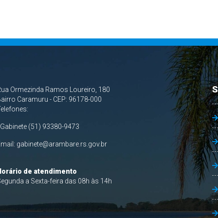
S
Rua Ormezinda Ramos Loureiro, 180
airro Caramuru - CEP: 96178-000
Telefones:
 Gabinete (51) 93380-9473
Email:
gabinete@arambare.rs.gov.br
Horário de atendimento
egunda a Sexta-feira das 08h às 14h