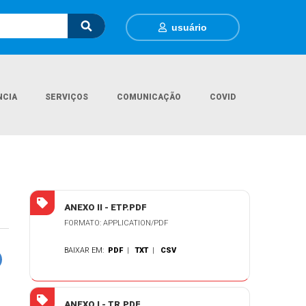
usuário
NCIA
SERVIÇOS
COMUNICAÇÃO
COVID
URA EVENTUAL AQUISIÇÃO DE INSTRUMENTOS MUSICAIS E ACESSORIOS
ANEXO II - ETP.PDF
FORMATO: APPLICATION/PDF
BAIXAR EM:
PDF
|
TXT
|
CSV
ANEXO I - TR.PDF