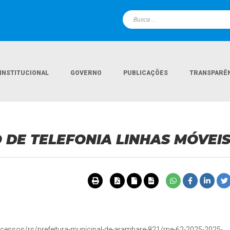
INSTITUCIONAL
GOVERNO
PUBLICAÇÕES
TRANSPARÊ
Página Inicial
Li
IÇO DE TELEFONIA LINHAS MÓVEI
essos/rs/prefeitura-municipal-de-arambare-821/rpe-62-2025-2025-