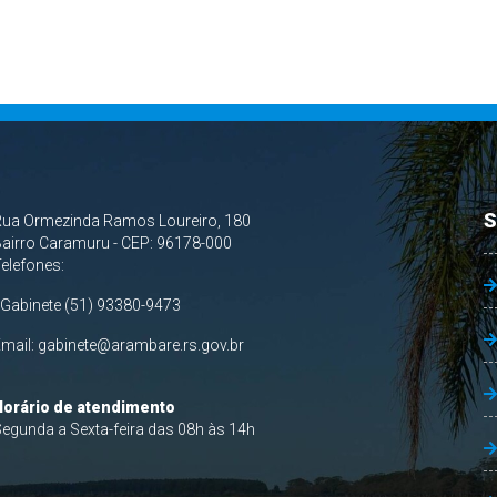
S
Rua Ormezinda Ramos Loureiro, 180
airro Caramuru - CEP: 96178-000
Telefones:
 Gabinete (51) 93380-9473
Email:
gabinete@arambare.rs.gov.br
Horário de atendimento
egunda a Sexta-feira das 08h às 14h