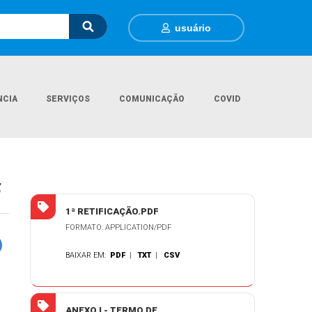
usuário
NCIA
SERVIÇOS
COMUNICAÇÃO
COVID
citações
P.E.R.P. 62-2025 - SERVIÇO DE TELEFONIA LINHAS MÓVEIS
S
1ª RETIFICAÇÃO.PDF
FORMATO: APPLICATION/PDF
BAIXAR EM:
PDF
|
TXT
|
CSV
ANEXO I - TERMO DE