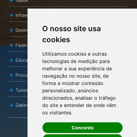
Saúde
Infraestrutura, Agricultura e Meio Ambiente
O nosso site usa
Desenvolvimento Social
cookies
Fazenda e Desenvolvimento Econômico
Utilizamos cookies e outras
Educação
tecnologias de medição para
melhorar a sua experiência de
Procuradoria Geral do Município
navegação no nosso site, de
forma a mostrar conteúdo
personalizado, anúncios
Turismo, Desporto e Cultura
direcionados, analisar o tráfego
do site e entender de onde vêm
Gabinete Vice-Prefeito
os visitantes.
Concordo
OUVIDORIA