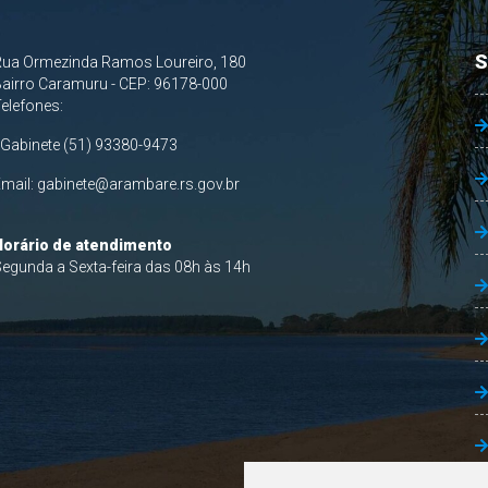
S
Rua Ormezinda Ramos Loureiro, 180
airro Caramuru - CEP: 96178-000
Telefones:
 Gabinete (51) 93380-9473
Email:
gabinete@arambare.rs.gov.br
Horário de atendimento
egunda a Sexta-feira das 08h às 14h