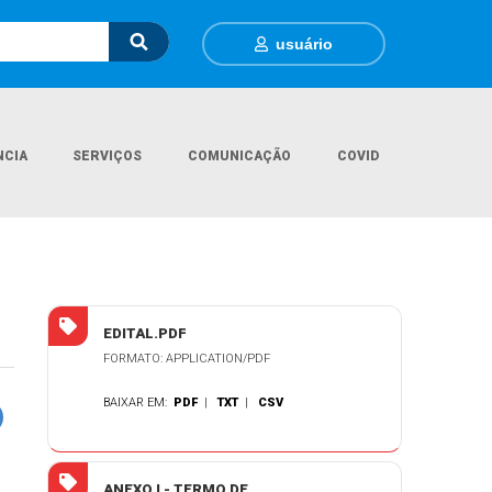
usuário
NCIA
SERVIÇOS
COMUNICAÇÃO
COVID
s
P.E. 58-2025 - AQUISIÇÃO DE ALIMENTO E OUTROS PARA ANIMAIS
EDITAL.PDF
FORMATO: APPLICATION/PDF
BAIXAR EM:
PDF
|
TXT
|
CSV
ANEXO I - TERMO DE