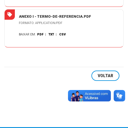
ANEXO I - TERMO-DE-REFERENCIA.PDF
FORMATO: APPLICATION/PDF
BAIXAR EM:
PDF
|
TXT
|
CSV
VOLTAR