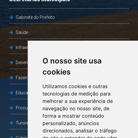
Gabinete do Prefeito
Saúde
Infraestrutura, Agricultura e Meio Ambiente
O nosso site usa
Desenvolvimento Social
cookies
Fazenda e Desenvolvimento Econômico
Utilizamos cookies e outras
Educação
tecnologias de medição para
melhorar a sua experiência de
Procuradoria Geral do Município
navegação no nosso site, de
forma a mostrar conteúdo
personalizado, anúncios
Turismo, Desporto e Cultura
direcionados, analisar o tráfego