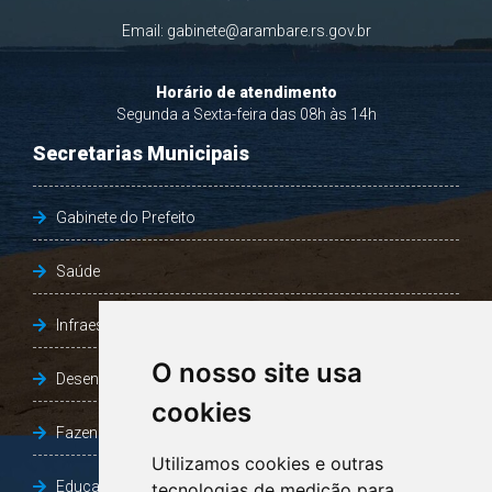
Email:
gabinete@arambare.rs.gov.br
Horário de atendimento
Segunda a Sexta-feira das 08h às 14h
Secretarias Municipais
Gabinete do Prefeito
Saúde
Infraestrutura, Agricultura e Meio Ambiente
O nosso site usa
Desenvolvimento Social
cookies
Fazenda e Desenvolvimento Econômico
Utilizamos cookies e outras
Educação
tecnologias de medição para