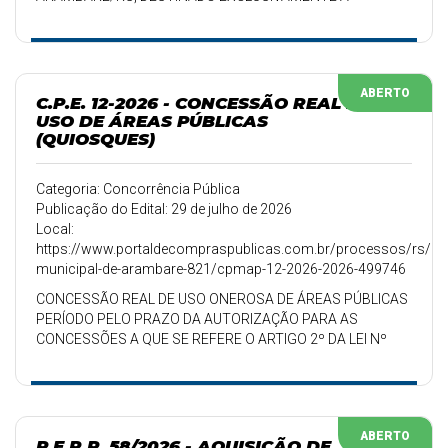
REALIZAÇÃO DO RODEIO DA SEMANA FARROUPILHA DE
2026 E DO RODEIO CRIOULO DE VERÃO 2027, CONFORME
LEI MUNICIPAL AUTORIZATIVA 2821/2026.
ABERTO
C.P.E. 12-2026 - CONCESSÃO REAL DE
USO DE ÁREAS PÚBLICAS
(QUIOSQUES)
Categoria: Concorrência Pública
Publicação do Edital: 29 de julho de 2026
Local:
https://www.portaldecompraspublicas.com.br/processos/rs/pref
municipal-de-arambare-821/cpmap-12-2026-2026-499746
CONCESSÃO REAL DE USO ONEROSA DE ÁREAS PÚBLICAS
PERÍODO PELO PRAZO DA AUTORIZAÇÃO PARA AS
CONCESSÕES A QUE SE REFERE O ARTIGO 2º DA LEI Nº
2682/2025, SERÁ CORRESPONDENTE A 1 (UMA)
TEMPORADA DE VERANEIO, ABRANGENDO O VERÃO DE
2026/2027
ABERTO
P.E.R.P. 58/2026 - AQUISIÇÃO DE