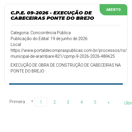
ABERTO
C.P.E. 09-2026 - EXECUÇÃO DE
CABECEIRAS PONTE DO BREJO
Categoria: Concorrência Pública
Publicação do Edital: 19 de junho de 2026
Local:
https://www.portaldecompraspublicas.com.br/processos/rs/pref
municipal-de-arambare-821/cpmp-9-2026-2026-489625
EXECUÇÃO DE OBRA DE CONSTRUÇÃO DE CABECEIRAS NA
PONTE DO BREJO
«
Primeira
1
2
3
4
5
»
Últ