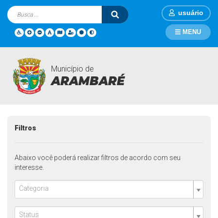
usuário
MENU
Município de
Licitações
Página Inicial
Licitações
ARAMBARÉ
Filtros
Abaixo você poderá realizar filtros de acordo com seu
interesse.
Categoria
Status