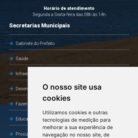
Horário de atendimento
Segunda a Sexta-feira das 08h às 14h
Secretarias Municipais
Gabinete do Prefeito
Saúde
Infraestrutura, Agricultura e Meio Ambiente
O nosso site usa
Desenvolvimento Social
cookies
Fazenda e Desenvolvimento Econômico
Utilizamos cookies e outras
Educação
tecnologias de medição para
melhorar a sua experiência de
Procuradoria Geral do Município
navegação no nosso site, de