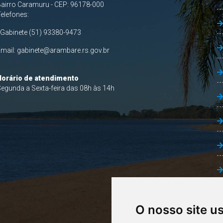
airro Caramuru - CEP: 96178-000
Telefones:
 Gabinete (51) 93380-9473
Email:
gabinete@arambare.rs.gov.br
Horário de atendimento
egunda a Sexta-feira das 08h às 14h
O nosso site u