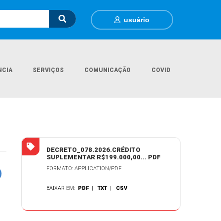
usuário
NCIA
SERVIÇOS
COMUNICAÇÃO
COVID
Página Inicial
Legislações
DECRETO MUNICIPAL N.º 078/2026
DECRETO_078.2026.CRÉDITO
SUPLEMENTAR R$199.000,00... PDF
FORMATO: APPLICATION/PDF
BAIXAR EM:
PDF
|
TXT
|
CSV