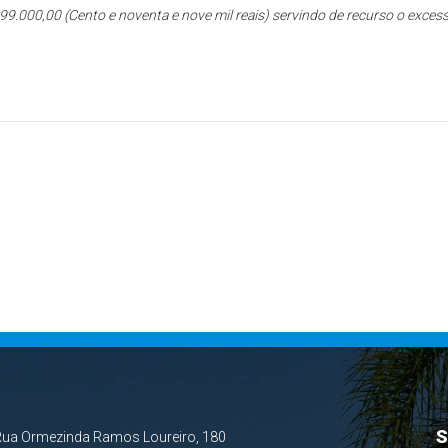
99.000,00 (Cento e noventa e nove mil reais) servindo de recurso o exces
S
Rua Ormezinda Ramos Loureiro, 180