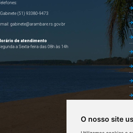
Telefones:
 Gabinete (51) 93380-9473
Email:
gabinete@arambare.rs.gov.br
Horário de atendimento
egunda a Sexta-feira das 08h às 14h
O nosso site u