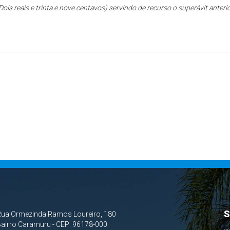
Dois reais e trinta e nove centavos) servindo de recurso o superávit anterio
S
Rua Ormezinda Ramos Loureiro, 180
airro Caramuru - CEP: 96178-000