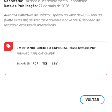
Secretaria:
Fazenda e Desenvolvimento Econômico
Data de Publicação:
27 de maio de 2026
Autoriza a abertura de Crédito Especial no valor de R$ 23.699,00
(Vinte e três mil, seiscentos e noventa e nove reais) servindo de
recurso o excesso de arrecadação.
LM Nº 2786-CREDITO ESPECIAL R$23.699,00.PDF
FORMATO: APPLICATION/PDF
BAIXAR EM:
PDF
|
TXT
|
CSV
VOLTAR