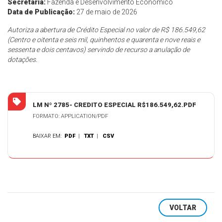
Secretaria:
Fazenda e Desenvolvimento Econômico
Data de Publicação:
27 de maio de 2026
Autoriza a abertura de Crédito Especial no valor de R$ 186.549,62
(Centro e oitenta e seis mil, quinhentos e quarenta e nove reais e
sessenta e dois centavos) servindo de recurso a anulação de
dotações.
LM Nº 2785- CREDITO ESPECIAL R$186.549,62.PDF
FORMATO: APPLICATION/PDF
BAIXAR EM:
PDF
|
TXT
|
CSV
VOLTAR