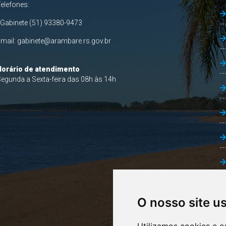
Telefones:
 Gabinete (51) 93380-9473
Email:
gabinete@arambare.rs.gov.br
Horário de atendimento
egunda a Sexta-feira das 08h às 14h
O nosso site u