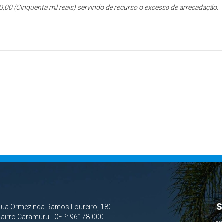
00,00 (Cinquenta mil reais) servindo de recurso o excesso de arrecadação.
S
Rua Ormezinda Ramos Loureiro, 180
airro Caramuru - CEP: 96178-000