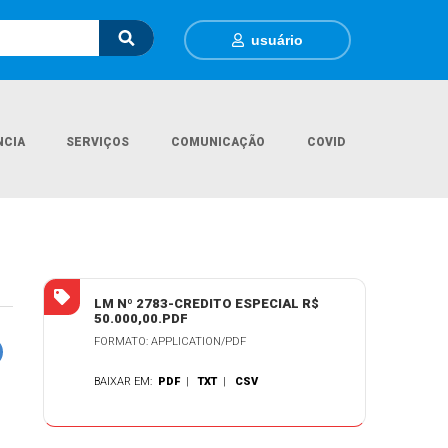
usuário
NCIA
SERVIÇOS
COMUNICAÇÃO
COVID
Página Inicial
Legislações
LEI MUNICIPAL Nº 2.783/2026
LM Nº 2783-CREDITO ESPECIAL R$
50.000,00.PDF
FORMATO: APPLICATION/PDF
BAIXAR EM:
PDF
|
TXT
|
CSV