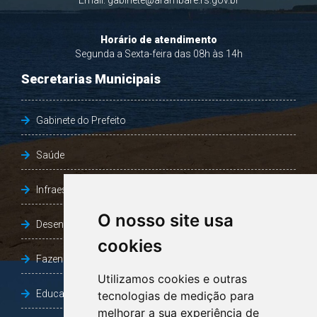
Email:
gabinete@arambare.rs.gov.br
Horário de atendimento
Segunda a Sexta-feira das 08h às 14h
Secretarias Municipais
Gabinete do Prefeito
Saúde
Infraestrutura, Agricultura e Meio Ambiente
O nosso site usa
Desenvolvimento Social
cookies
Fazenda e Desenvolvimento Econômico
Utilizamos cookies e outras
Educação
tecnologias de medição para
melhorar a sua experiência de