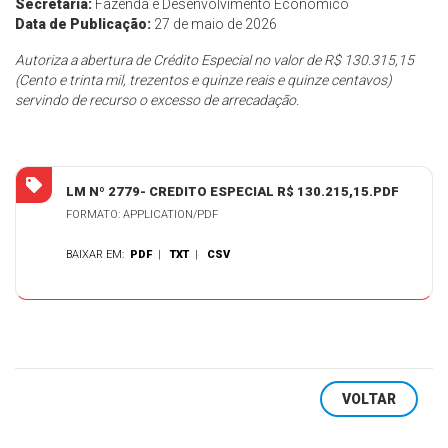
Secretaria:
Fazenda e Desenvolvimento Econômico
Data de Publicação:
27 de maio de 2026
Autoriza a abertura de Crédito Especial no valor de R$ 130.315,15
(Cento e trinta mil, trezentos e quinze reais e quinze centavos)
servindo de recurso o excesso de arrecadação.
LM Nº 2779- CREDITO ESPECIAL R$ 130.215,15.PDF
FORMATO: APPLICATION/PDF
BAIXAR EM:
PDF
|
TXT
|
CSV
VOLTAR