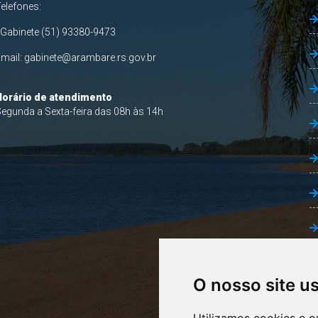
Telefones:
 Gabinete (51) 93380-9473
Email:
gabinete@arambare.rs.gov.br
Horário de atendimento
egunda a Sexta-feira das 08h às 14h
O nosso site u