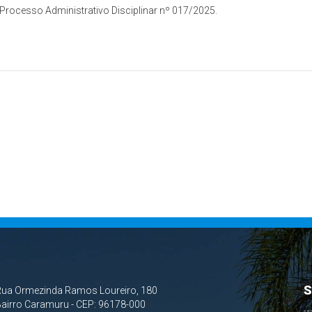
Processo Administrativo Disciplinar nº 017/2025.
S
Rua Ormezinda Ramos Loureiro, 180
airro Caramuru - CEP: 96178-000