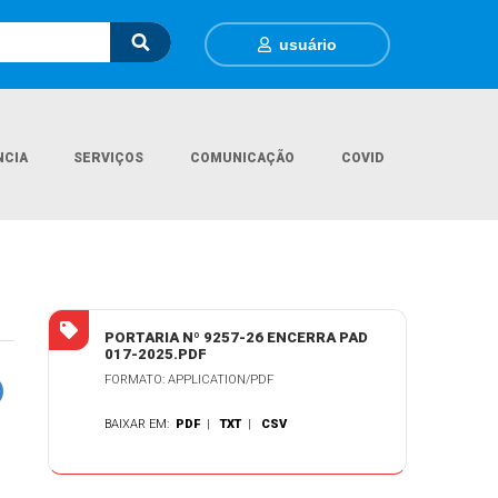
usuário
NCIA
SERVIÇOS
COMUNICAÇÃO
COVID
Página Inicial
Legislações
Portaria Nº 9257/2026
PORTARIA Nº 9257-26 ENCERRA PAD
017-2025.PDF
FORMATO: APPLICATION/PDF
BAIXAR EM:
PDF
|
TXT
|
CSV