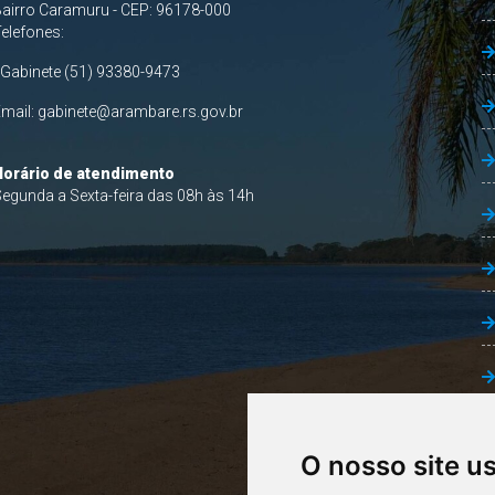
airro Caramuru - CEP: 96178-000
Telefones:
 Gabinete (51) 93380-9473
Email:
gabinete@arambare.rs.gov.br
Horário de atendimento
egunda a Sexta-feira das 08h às 14h
O nosso site u