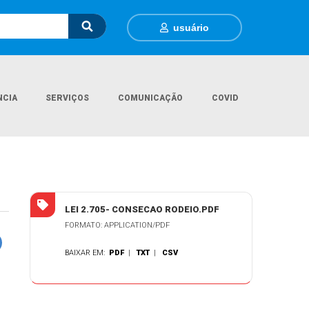
usuário
NCIA
SERVIÇOS
COMUNICAÇÃO
COVID
Página Inicial
Legislações
LEI MUNICIPAL Nº 2.705/2025
LEI 2.705- CONSECAO RODEIO.PDF
FORMATO: APPLICATION/PDF
BAIXAR EM:
PDF
|
TXT
|
CSV