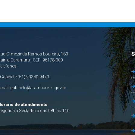
S
Rua Ormezinda Ramos Loureiro, 180
airro Caramuru - CEP: 96178-000
Telefones:
 Gabinete (51) 93380-9473
Email:
gabinete@arambare.rs.gov.br
Horário de atendimento
egunda a Sexta-feira das 08h às 14h