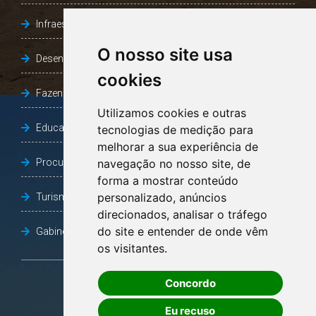
Infraestrutura, Agricultura e Meio Ambiente
O nosso site usa
Desenvolvimento Social
cookies
Fazenda e Desenvolvimento Econômico
Utilizamos cookies e outras
Educação
tecnologias de medição para
melhorar a sua experiência de
Procuradoria Geral do Município
navegação no nosso site, de
forma a mostrar conteúdo
personalizado, anúncios
Turismo, Desporto e Cultura
direcionados, analisar o tráfego
do site e entender de onde vêm
Gabinete Vice-Prefeito
os visitantes.
Concordo
OUVIDORIA
Eu recuso