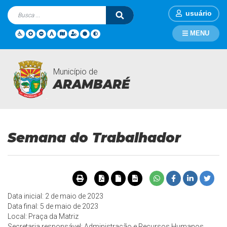
usuário
MENU
Município de
Eventos
Página Inicial
Eventos
Semana do Trabalhador
ARAMBARÉ
Semana do Trabalhador
Data inicial: 2 de maio de 2023
Data final: 5 de maio de 2023
Local: Praça da Matriz
Secretaria responsável: Administração e Recursos Humanos