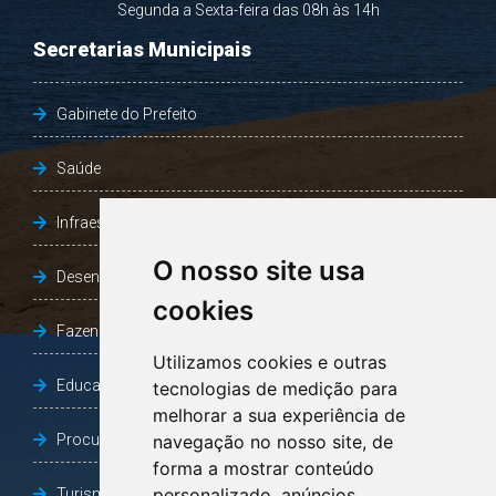
Segunda a Sexta-feira das 08h às 14h
Secretarias Municipais
Gabinete do Prefeito
Saúde
Infraestrutura, Agricultura e Meio Ambiente
O nosso site usa
Desenvolvimento Social
cookies
Fazenda e Desenvolvimento Econômico
Utilizamos cookies e outras
Educação
tecnologias de medição para
melhorar a sua experiência de
Procuradoria Geral do Município
navegação no nosso site, de
forma a mostrar conteúdo
personalizado, anúncios
Turismo, Desporto e Cultura