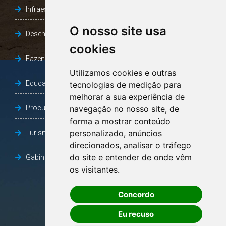
Infraestrutura, Agricultura e Meio Ambiente
O nosso site usa
Desenvolvimento Social
cookies
Fazenda e Desenvolvimento Econômico
Utilizamos cookies e outras
Educação
tecnologias de medição para
melhorar a sua experiência de
Procuradoria Geral do Município
navegação no nosso site, de
forma a mostrar conteúdo
personalizado, anúncios
Turismo, Desporto e Cultura
direcionados, analisar o tráfego
do site e entender de onde vêm
Gabinete Vice-Prefeito
os visitantes.
Concordo
OUVIDORIA
Eu recuso