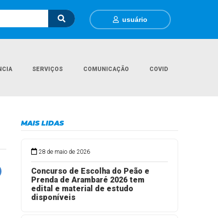
usuário
NCIA
SERVIÇOS
COMUNICAÇÃO
COVID
Página Inicial
Eventos
II Mostra de Ciências Ambiental
MAIS LIDAS
28 de maio de 2026
Concurso de Escolha do Peão e
Prenda de Arambaré 2026 tem
edital e material de estudo
disponíveis