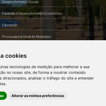
Desenvolvimento Social
Fazenda e Desenvolvimento Econômico
Educação
Procuradoria Geral do Município
Turismo, Desporto e Cultura
sa cookies
Gabinete Vice-Prefeito
utras tecnologias de medição para melhorar a sua
ção no nosso site, de forma a mostrar conteúdo
 direcionados, analisar o tráfego do site e entender
OUVIDORIA
tes.
so
Alterar as minhas preferências