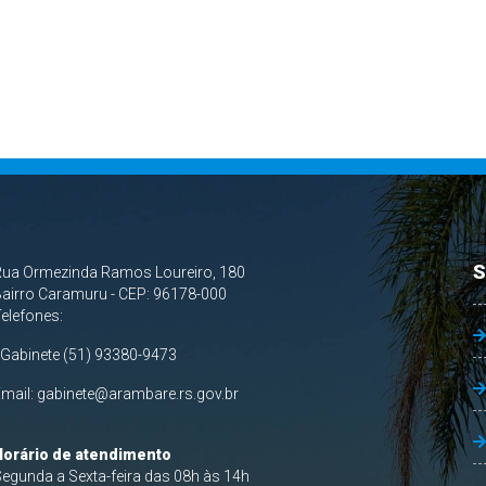
S
Rua Ormezinda Ramos Loureiro, 180
airro Caramuru - CEP: 96178-000
Telefones:
 Gabinete (51) 93380-9473
Email:
gabinete@arambare.rs.gov.br
Horário de atendimento
egunda a Sexta-feira das 08h às 14h