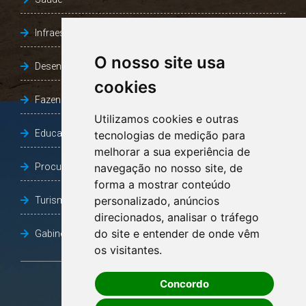
Infraestrutura, Agricultura e Meio Ambiente
O nosso site usa
Desenvolvimento Social
cookies
Fazenda e Desenvolvimento Econômico
Utilizamos cookies e outras
Educação
tecnologias de medição para
melhorar a sua experiência de
Procuradoria Geral do Município
navegação no nosso site, de
forma a mostrar conteúdo
personalizado, anúncios
Turismo, Desporto e Cultura
direcionados, analisar o tráfego
do site e entender de onde vêm
Gabinete Vice-Prefeito
os visitantes.
Concordo
OUVIDORIA