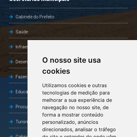
Gabinete do Prefeito
Saúde
Infraestrutura, Agricultura e Meio Ambiente
O nosso site usa
Desenvolvimento Social
cookies
Fazenda e Desenvolvimento Econômico
Utilizamos cookies e outras
Educação
tecnologias de medição para
melhorar a sua experiência de
Procuradoria Geral do Município
navegação no nosso site, de
forma a mostrar conteúdo
personalizado, anúncios
Turismo, Desporto e Cultura
direcionados, analisar o tráfego
do site e entender de onde vêm
Gabinete Vice-Prefeito