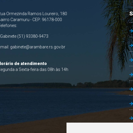
S
Rua Ormezinda Ramos Loureiro, 180
airro Caramuru - CEP: 96178-000
Telefones:
 Gabinete (51) 93380-9473
Email:
gabinete@arambare.rs.gov.br
Horário de atendimento
egunda a Sexta-feira das 08h às 14h