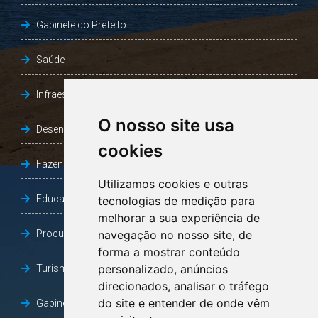
Gabinete do Prefeito
Saúde
Infraestrutura, Agricultura e Meio Ambiente
O nosso site usa
Desenvolvimento Social
cookies
Fazenda e Desenvolvimento Econômico
Utilizamos cookies e outras
Educação
tecnologias de medição para
melhorar a sua experiência de
Procuradoria Geral do Município
navegação no nosso site, de
forma a mostrar conteúdo
personalizado, anúncios
Turismo, Desporto e Cultura
direcionados, analisar o tráfego
do site e entender de onde vêm
Gabinete Vice-Prefeito