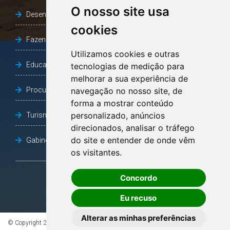
O nosso site usa
Desenvolvimento Social
cookies
Fazenda e Desenvolvimento Econômico
Utilizamos cookies e outras
Educação
tecnologias de medição para
melhorar a sua experiência de
Procuradoria Geral do Município
navegação no nosso site, de
forma a mostrar conteúdo
personalizado, anúncios
Turismo, Desporto e Cultura
direcionados, analisar o tráfego
do site e entender de onde vêm
Gabinete Vice-Prefeito
os visitantes.
Concordo
OUVIDORIA
Eu recuso
Alterar as minhas preferências
© Copyright 2026 - Todos os direitos reservados à Prefeitura de