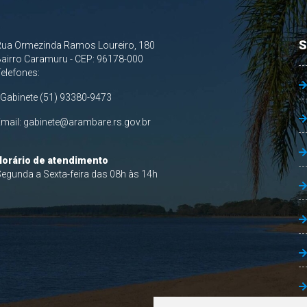
S
Rua Ormezinda Ramos Loureiro, 180
airro Caramuru - CEP: 96178-000
Telefones:
 Gabinete (51) 93380-9473
Email:
gabinete@arambare.rs.gov.br
Horário de atendimento
egunda a Sexta-feira das 08h às 14h