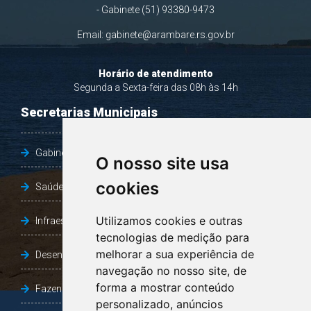
ARAMBARÉ
RIO GRANDE DO SUL
Rua Ormezinda Ramos Loureiro, 180
Bairro Caramuru - CEP: 96178-000
Telefones:
- Gabinete (51) 93380-9473
Email:
gabinete@arambare.rs.gov.br
O nosso site usa
Horário de atendimento
cookies
Segunda a Sexta-feira das 08h às 14h
Secretarias Municipais
Utilizamos cookies e outras
tecnologias de medição para
Gabinete do Prefeito
melhorar a sua experiência de
navegação no nosso site, de
forma a mostrar conteúdo
Saúde
personalizado, anúncios