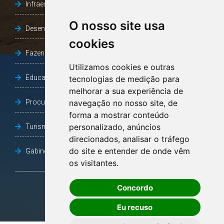
Infraestrutura, Agricultura e Meio Ambiente
O nosso site usa
Desenvolvimento Social
cookies
Fazenda e Desenvolvimento Econômico
Utilizamos cookies e outras
Educação
tecnologias de medição para
melhorar a sua experiência de
Procuradoria Geral do Município
navegação no nosso site, de
forma a mostrar conteúdo
personalizado, anúncios
Turismo, Desporto e Cultura
direcionados, analisar o tráfego
do site e entender de onde vêm
Gabinete Vice-Prefeito
os visitantes.
Concordo
OUVIDORIA
Eu recuso