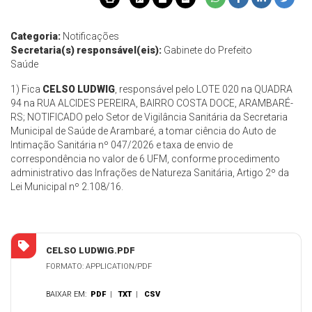
Categoria:
Notificações
Secretaria(s) responsável(eis):
Gabinete do Prefeito
Saúde
1) Fica
CELSO LUDWIG
, responsável pelo LOTE 020 na QUADRA
94 na RUA ALCIDES PEREIRA, BAIRRO COSTA DOCE, ARAMBARÉ-
RS; NOTIFICADO pelo Setor de Vigilância Sanitária da Secretaria
Municipal de Saúde de Arambaré, a tomar ciência do Auto de
Intimação Sanitária nº 047/2026 e taxa de envio de
correspondência no valor de 6 UFM, conforme procedimento
administrativo das Infrações de Natureza Sanitária, Artigo 2º da
Lei Municipal nº 2.108/16.
CELSO LUDWIG.PDF
FORMATO: APPLICATION/PDF
BAIXAR EM:
PDF
|
TXT
|
CSV