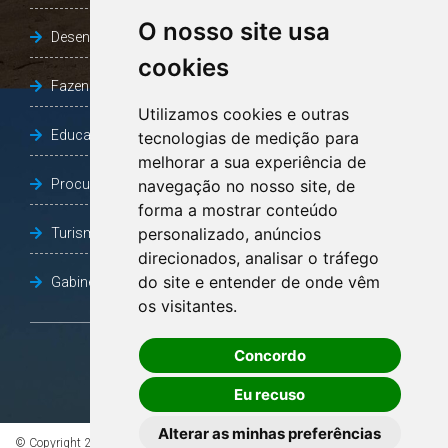
O nosso site usa
Desenvolvimento Social
cookies
Fazenda e Desenvolvimento Econômico
Utilizamos cookies e outras
Educação
tecnologias de medição para
melhorar a sua experiência de
Procuradoria Geral do Município
navegação no nosso site, de
forma a mostrar conteúdo
personalizado, anúncios
Turismo, Desporto e Cultura
direcionados, analisar o tráfego
do site e entender de onde vêm
Gabinete Vice-Prefeito
os visitantes.
Concordo
OUVIDORIA
Eu recuso
Alterar as minhas preferências
© Copyright 2026 - Todos os direitos reservados à Prefeitura de