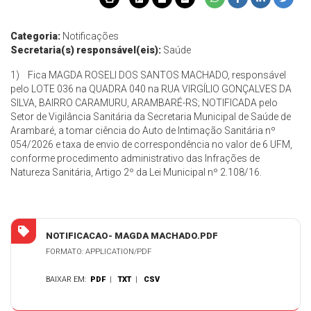
Categoria:
Notificações
Secretaria(s) responsável(eis):
Saúde
1) Fica MAGDA ROSELI DOS SANTOS MACHADO, responsável
pelo LOTE 036 na QUADRA 040 na RUA VIRGÍLIO GONÇALVES DA
SILVA, BAIRRO CARAMURU, ARAMBARÉ-RS; NOTIFICADA pelo
Setor de Vigilância Sanitária da Secretaria Municipal de Saúde de
Arambaré, a tomar ciência do Auto de Intimação Sanitária nº
054/2026 e taxa de envio de correspondência no valor de 6 UFM,
conforme procedimento administrativo das Infrações de
Natureza Sanitária, Artigo 2º da Lei Municipal nº 2.108/16.
NOTIFICACAO- MAGDA MACHADO.PDF
FORMATO: APPLICATION/PDF
BAIXAR EM:
PDF
|
TXT
|
CSV