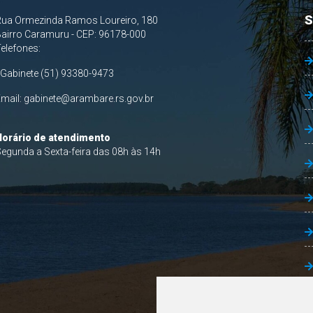
S
Rua Ormezinda Ramos Loureiro, 180
airro Caramuru - CEP: 96178-000
Telefones:
 Gabinete (51) 93380-9473
Email:
gabinete@arambare.rs.gov.br
Horário de atendimento
egunda a Sexta-feira das 08h às 14h