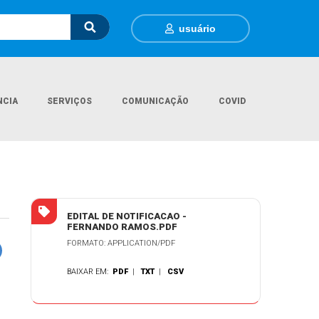
usuário
NCIA
SERVIÇOS
COMUNICAÇÃO
COVID
ocumentos Gerais
EDITAL DE NOTIFICAÇÃO- VIGILANCIA SANITARIA
EDITAL DE NOTIFICACAO -
FERNANDO RAMOS.PDF
FORMATO: APPLICATION/PDF
BAIXAR EM:
PDF
|
TXT
|
CSV