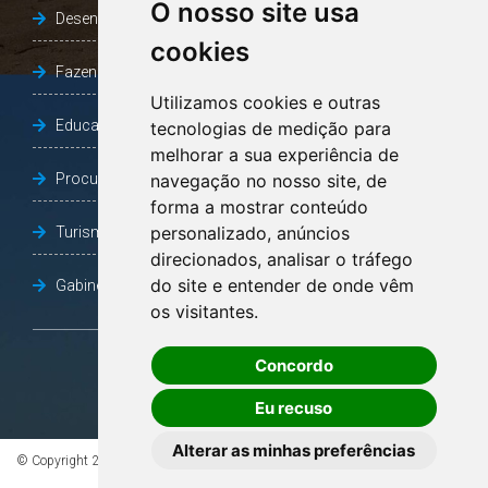
O nosso site usa
Desenvolvimento Social
cookies
Fazenda e Desenvolvimento Econômico
Utilizamos cookies e outras
Educação
tecnologias de medição para
melhorar a sua experiência de
Procuradoria Geral do Município
navegação no nosso site, de
forma a mostrar conteúdo
personalizado, anúncios
Turismo, Desporto e Cultura
direcionados, analisar o tráfego
do site e entender de onde vêm
Gabinete Vice-Prefeito
os visitantes.
Concordo
OUVIDORIA
Eu recuso
Alterar as minhas preferências
© Copyright 2026 - Todos os direitos reservados à Prefeitura de