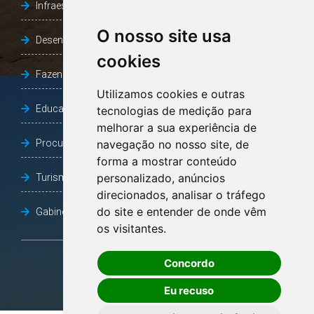
Infraestrutura, Agricultura e Meio Ambiente
O nosso site usa
Desenvolvimento Social
cookies
Fazenda e Desenvolvimento Econômico
Utilizamos cookies e outras
Educação
tecnologias de medição para
melhorar a sua experiência de
Procuradoria Geral do Município
navegação no nosso site, de
forma a mostrar conteúdo
personalizado, anúncios
Turismo, Desporto e Cultura
direcionados, analisar o tráfego
do site e entender de onde vêm
Gabinete Vice-Prefeito
os visitantes.
Concordo
OUVIDORIA
Eu recuso