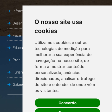
Infraestrutura, Agricultura e Meio Ambiente
O nosso site usa
Desenvolvimento Social
cookies
Fazenda e Desenvolvimento Econômico
Utilizamos cookies e outras
Educação
tecnologias de medição para
melhorar a sua experiência de
Procuradoria Geral do Município
navegação no nosso site, de
forma a mostrar conteúdo
personalizado, anúncios
Turismo, Desporto e Cultura
direcionados, analisar o tráfego
do site e entender de onde vêm
Gabinete Vice-Prefeito
os visitantes.
Concordo
OUVIDORIA