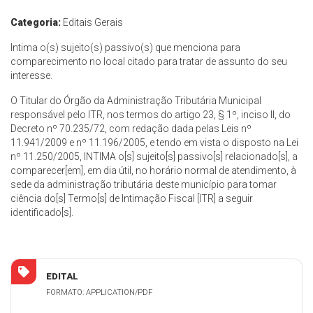
Categoria:
Editais Gerais
Intima o(s) sujeito(s) passivo(s) que menciona para
comparecimento no local citado para tratar de assunto do seu
interesse.
O Titular do Órgão da Administração Tributária Municipal
responsável pelo ITR, nos termos do artigo 23, § 1º, inciso II, do
Decreto nº 70.235/72, com redação dada pelas Leis nº
11.941/2009 e nº 11.196/2005, e tendo em vista o disposto na Lei
nº 11.250/2005, INTIMA o[s] sujeito[s] passivo[s] relacionado[s], a
comparecer[em], em dia útil, no horário normal de atendimento, à
sede da administração tributária deste município para tomar
ciência do[s] Termo[s] de Intimação Fiscal [ITR] a seguir
identificado[s].
EDITAL
FORMATO: APPLICATION/PDF