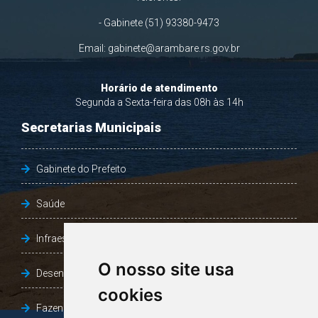
- Gabinete (51) 93380-9473
Email:
gabinete@arambare.rs.gov.br
Horário de atendimento
Segunda a Sexta-feira das 08h às 14h
Secretarias Municipais
Gabinete do Prefeito
Saúde
Infraestrutura, Agricultura e Meio Ambiente
O nosso site usa
Desenvolvimento Social
cookies
Fazenda e Desenvolvimento Econômico