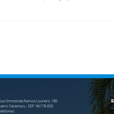
S
Rua Ormezinda Ramos Loureiro, 180
airro Caramuru - CEP: 96178-000
Telefones: