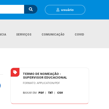
usuário
NCIA
SERVIÇOS
COMUNICAÇÃO
COVID
l
Documentos Gerais
Termo de Nomeação - Supervisor Educacional
TERMO DE NOMEAÇÃO -
SUPERVISOR EDUCACIONAL
FORMATO: APPLICATION/PDF
BAIXAR EM:
PDF
|
TXT
|
CSV