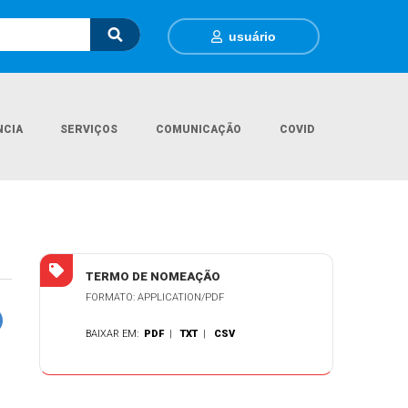
usuário
NCIA
SERVIÇOS
COMUNICAÇÃO
COVID
al
Documentos Gerais
Termo de Nomeação - Enfermeiro e Motorista
TERMO DE NOMEAÇÃO
FORMATO: APPLICATION/PDF
BAIXAR EM:
PDF
|
TXT
|
CSV