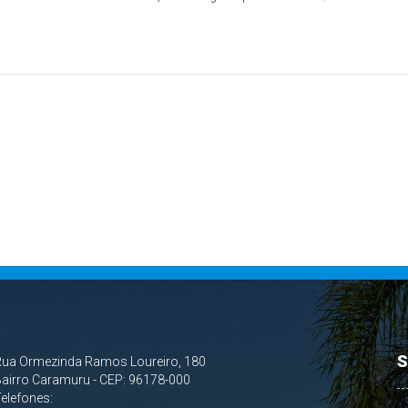
S
Rua Ormezinda Ramos Loureiro, 180
airro Caramuru - CEP: 96178-000
Telefones: