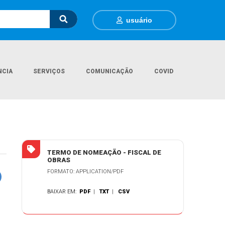
usuário
NCIA
SERVIÇOS
COMUNICAÇÃO
COVID
a Inicial
Documentos Gerais
Termo de Nomeação - Fiscal de Obras
TERMO DE NOMEAÇÃO - FISCAL DE
OBRAS
FORMATO: APPLICATION/PDF
BAIXAR EM:
PDF
|
TXT
|
CSV