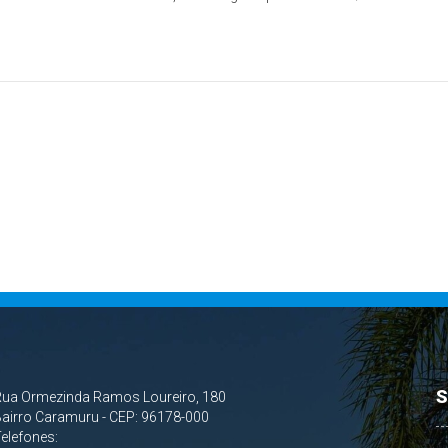
S
Rua Ormezinda Ramos Loureiro, 180
airro Caramuru - CEP: 96178-000
Telefones: